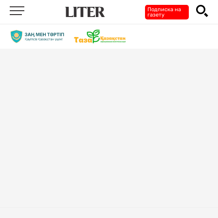
Подписка на
газету