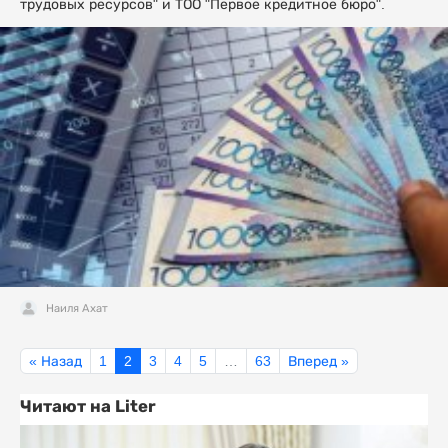
трудовых ресурсов" и ТОО "Первое кредитное бюро".
Наиля Ахат
« Назад
1
2
3
4
5
…
63
Вперед »
Читают на Liter