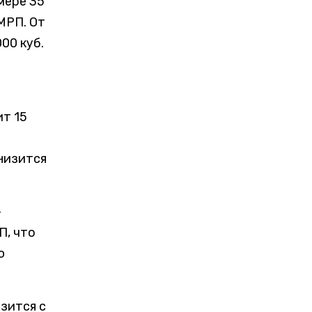
мере 35
 МРП.
От
00 куб.
ит 15
низится
-
П, что
ю
изится с