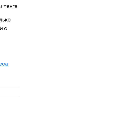
ч тенге.
лько
и с
еса