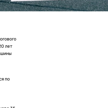
логового
20 лет
ашины
ся по