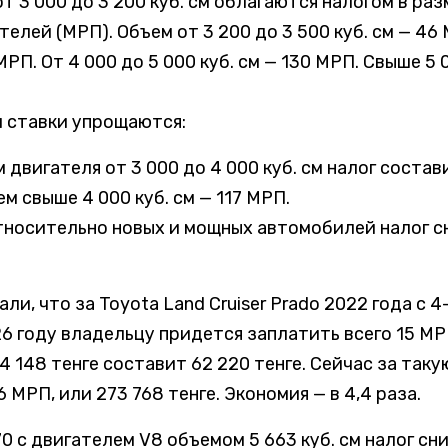
т 3 000 до 3 200 куб. см облагаются налогом в раз
телей (МРП).
Объем от 3 200 до 3 500 куб. см — 46
 МРП.
От 4 000 до 5 000 куб. см — 130 МРП.
Свыше 5 0
ти ставки упрощаются:
двигателя от 3 000 до 4 000 куб. см налог состав
м свыше 4 000 куб. см — 117 МРП.
тносительно новых и мощных автомобилей налог с
ли, что за Toyota Land Cruiser Prado 2022 года с 4
6 году владельцу придется заплатить всего 15 МР
 148 тенге составит 62 220 тенге. Сейчас за таку
 МРП, или 273 768 тенге. Экономия — в 4,4 раза.
70 с двигателем V8 объемом 5 663 куб. см налог сн