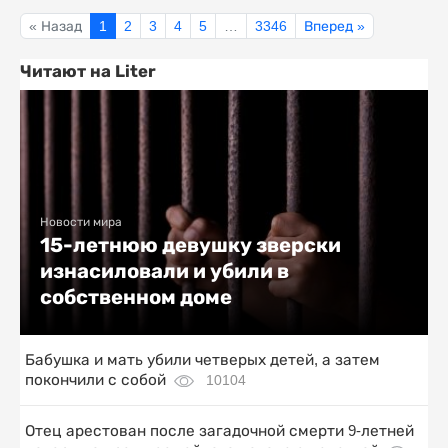
« Назад
1
2
3
4
5
…
3346
Вперед »
Читают на Liter
Новости мира
15-летнюю девушку зверски
изнасиловали и убили в
собственном доме
Бабушка и мать убили четверых детей, а затем
покончили с собой
10104
Отец арестован после загадочной смерти 9-летней