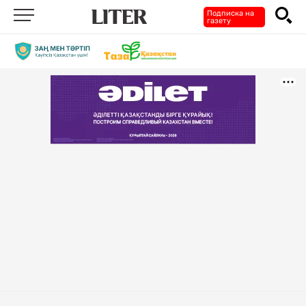
Подписка на
газету