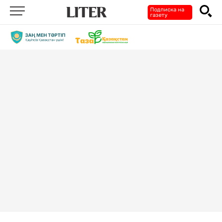
Подписка на
газету