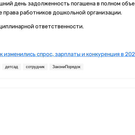
яшний день задолженность погашена в полном объе
 права работников дошкольной организации.
сциплинарной ответственности.
к изменились спрос, зарплаты и конкуренция в 202
детсад
сотрудник
ЗакониПорядок