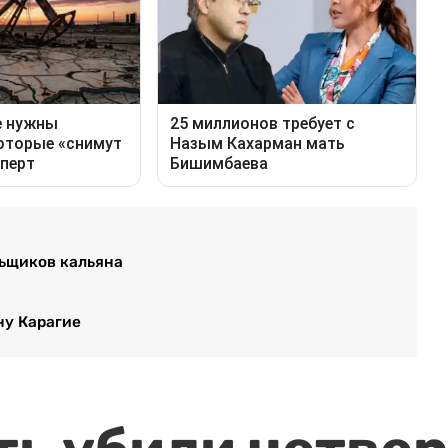
ьщиков кальяна
ну Карагие