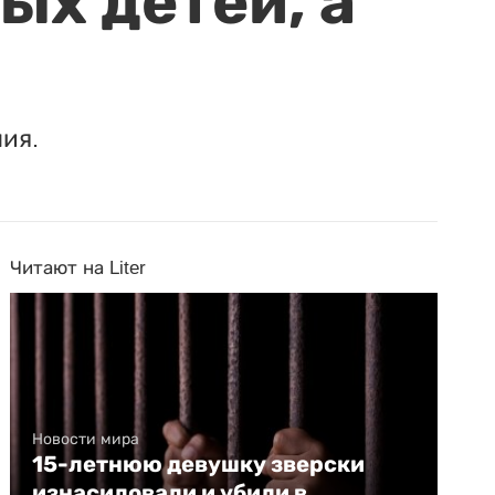
ых детей, а
ия.
Читают на Liter
Новости мира
15-летнюю девушку зверски
изнасиловали и убили в