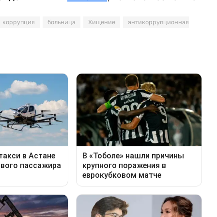
коррупция
больница
Хищение
антикоррупционная