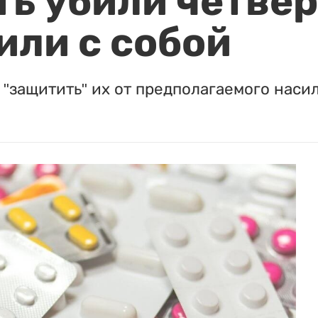
ть убили четвер
или с собой
"защитить" их от предполагаемого насил