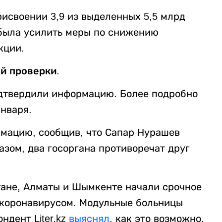
своении 3,9 из выделенных 5,5 млрд
была усилить меры по снижению
кции.
й проверки.
дтвердили информацию. Более подробно
января.
рмацию, сообщив, что Сапар Нурашев
азом, два госоргана противоречат друг
лтане, Алматы и Шымкенте начали срочное
 коронавирусом. Модульные больницы
ндент Liter.kz
выяснял
, как это возможно.