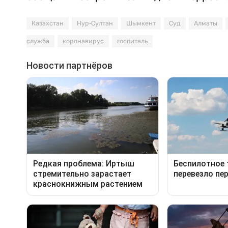
Казахстан
Нур-Султан
Шымкент
Суд
Алматы
служба
коронавирус
госпиталь