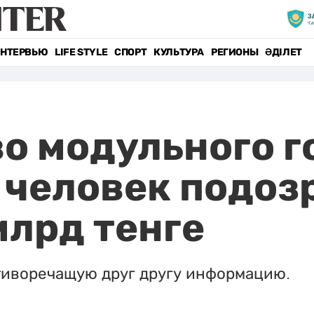
НТЕРВЬЮ
LIFE STYLE
СПОРТ
КУЛЬТУРА
РЕГИОНЫ
ӘДІЛЕТ
о модульного г
 человек подоз
млрд тенге
тиворечащую друг другу информацию.