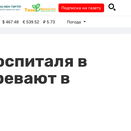
Подписка на газету
Погода
$
467.48
€
539.52
₽
5.73
оспиталя в
ревают в