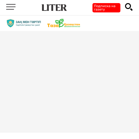
Подписка на
газету