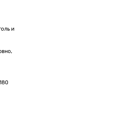
голь и
овно,
180