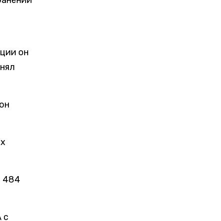
ранении
ции он
анял
он
ух
е 484
 с