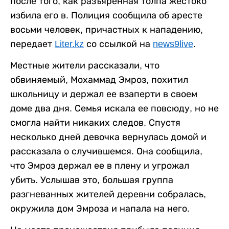
после того, как разъяренная толпа жестоко
избила его в. Полиция сообщила об аресте
восьми человек, причастных к нападению,
передает
Liter.kz
со ссылкой на
news9live
.
Местные жители рассказали, что
обвиняемый, Мохаммад Эмроз, похитил
школьницу и держал ее взаперти в своем
доме два дня. Семья искала ее повсюду, но не
смогла найти никаких следов. Спустя
несколько дней девочка вернулась домой и
рассказала о случившемся. Она сообщила,
что Эмроз держал ее в плену и угрожал
убить. Услышав это, большая группа
разгневанных жителей деревни собралась,
окружила дом Эмроза и напала на него.