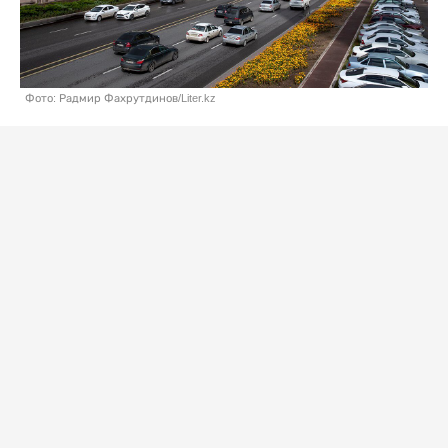
Фото: Радмир Фахрутдинов/Liter.kz