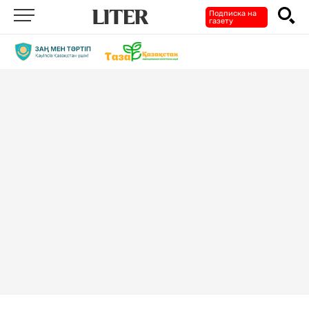
Подписка на
газету