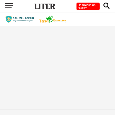
Подписка на
газету