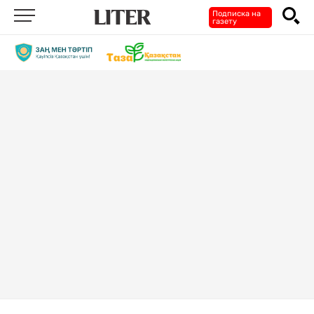
Подписка на
газету