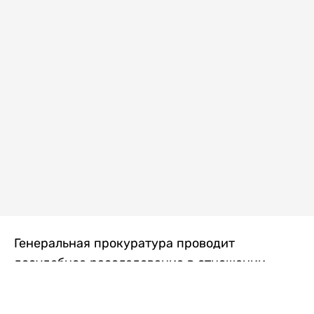
Генеральная прокуратура проводит
досудебное расследование в отношении
преступной группы, длительное время
занимавшейся экономической контрабандой