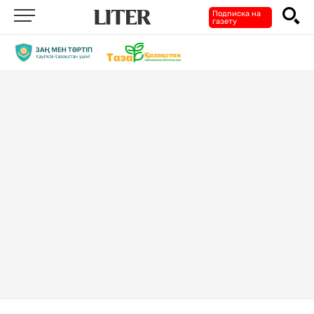
Подписка на
газету