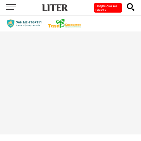
Подписка на
газету