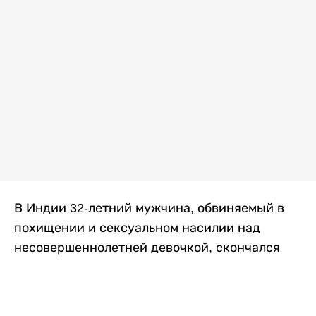
В Индии 32-летний мужчина, обвиняемый в
похищении и сексуальном насилии над
несовершеннолетней девочкой, скончался
после того, как разъяренная толпа жестоко
избила его в. Полиция сообщила об аресте
восьми человек, причастных к нападению,