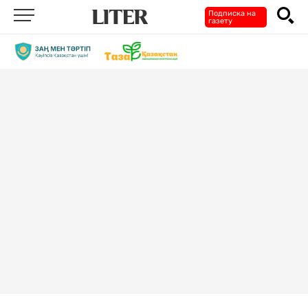
Подписка на
газету