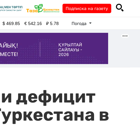
Подписка на газету
Погода
$
469.85
€
542.16
₽
5.78
 и дефицит
Туркестана в