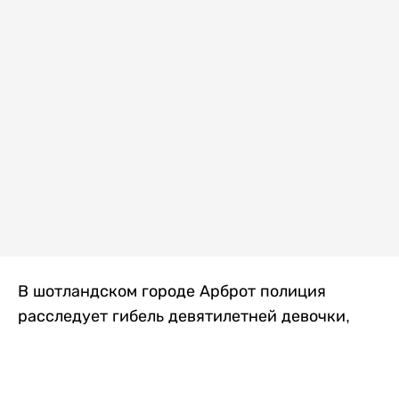
В шотландском городе Арброт полиция
расследует гибель девятилетней девочки,
которую нашли с тяжелыми травмами в
промышленной зоне, где семья разбила
палаточный лагерь. По подозрению в