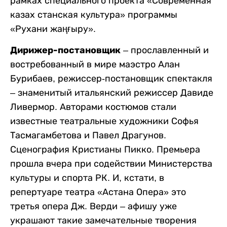
рамках специального проекта «Современная
казах станская культура» программы
«Рухани жаңғыру».
Дирижер-постановщик
– прославленный и
востребованный в мире маэстро Алан
Бурибаев, режиссер-постановщик спектакля
– знаменитый итальянский режиссер Давиде
Ливермор. Авторами костюмов стали
известные театральные художники Софья
Тасмагамбетова и Павел Драгунов.
Сценография Кристианы Пикко. Премьера
прошла вчера при содействии Министерства
культуры и спорта РК. И, кстати, в
репертуаре театра «Астана Опера» это
третья опера Дж. Верди – афишу уже
украшают такие замечательные творения