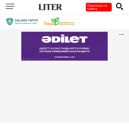
Подписка на
газету