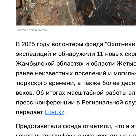
Фото: РСК Алматы
В 2025 году волонтеры фонда “Охотники
экспедиций и обнаружили 11 новых ско
Жамбылской областях и области Жетысу
ранее неизвестных поселений и могиль
тюркского времени, а также более деся
веков. Об итогах масштабной работы а
пресс-конференции в Региональной слу
передает
Liter.kz
.
Представители фонда отметили, что в э
групп петроглифов на уже известных н