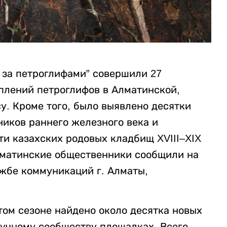
 за петроглифами” совершили 27
плений петроглифов в Алматинской,
. Кроме того, было выявлено десятки
ников раннего железного века и
ти казахских родовых кладбищ XVIII–XIX
лматинские общественники сообщили на
жбе коммуникаций г. Алматы,
том сезоне найдено около десятка новых
аучному сообществу площадках. Всего