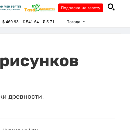
Подписка на газету
Погода
$
469.93
€
541.64
₽
5.71
 рисунков
ки древности.