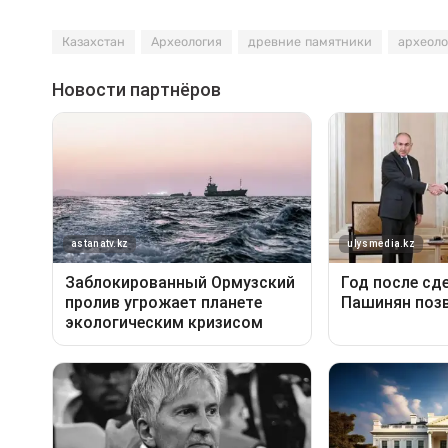
Казахстан
Археология
древние памятники
археоло