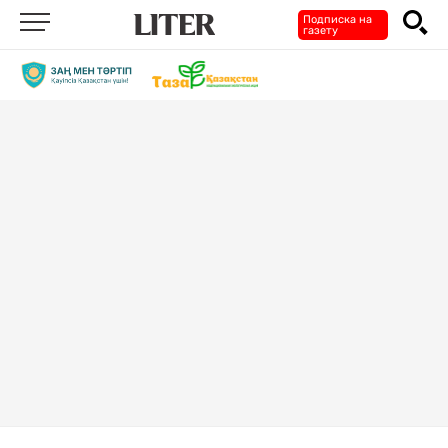
Подписка на
газету