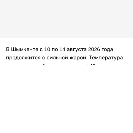
В Шымкенте с 10 по 14 августа 2026 года
продолжится с сильной жарой. Температура
воздуха днем будет достигать +40 градусов,
осадков не ожидается, передает
Liter.kz
со
ссылкой на
данные
Казгидромета.
Согласно информации синоптиков, будущая
рабочая неделя в городе сохранится
переменная облачность. К концу недели жара
немного ослабеет.
Понедельник, 10 августа:
ночью +23…+25