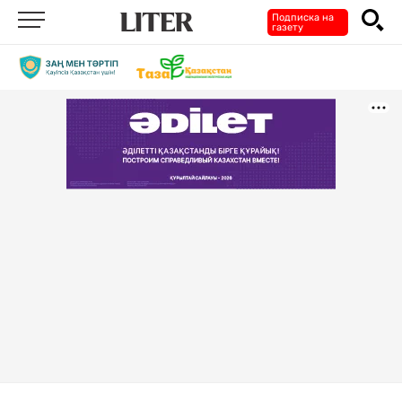
Подписка на
газету