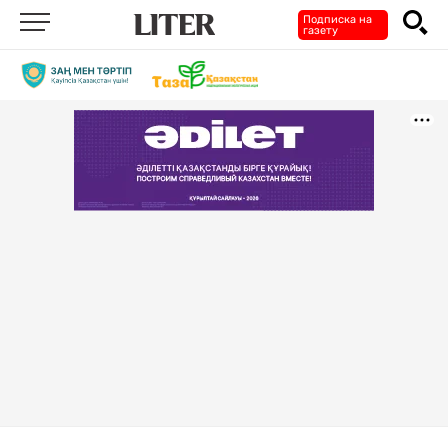
Подписка на
газету