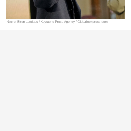
Фото: Efren Landaos / Keystone Press Agency / Globallookpress.com