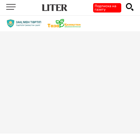
Подписка на
газету