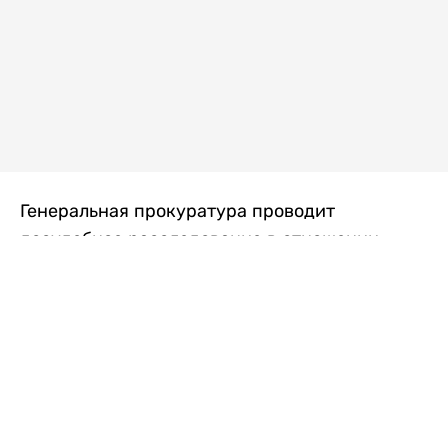
Генеральная прокуратура проводит
досудебное расследование в отношении
преступной группы, длительное время
занимавшейся экономической контрабандой
товаров из Китая в Казахстан, передает
Liter.kz
со ссылкой на Генпрокуратуру РК.
"Следствием установлено, что из 37
компаний, только по двум