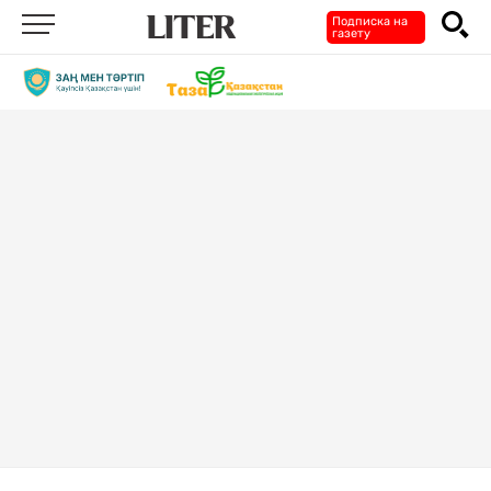
Подписка на
газету