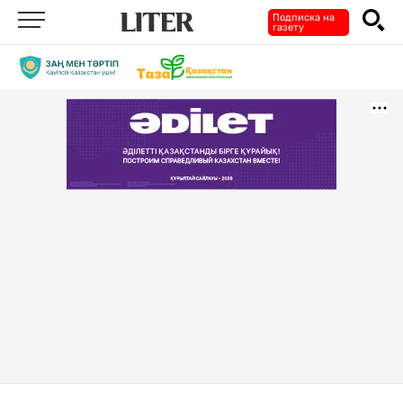
Подписка на
газету