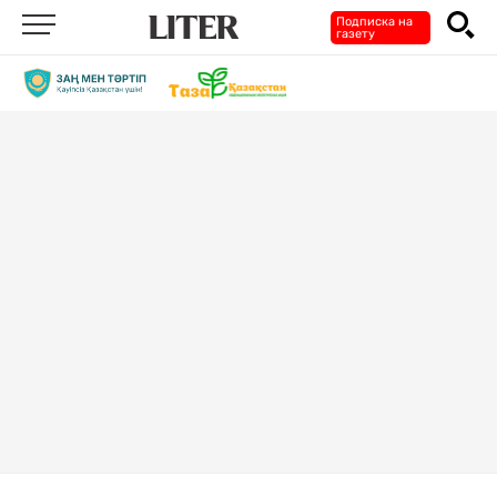
Подписка на
газету