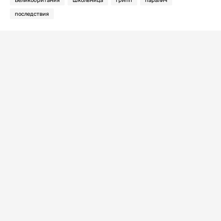
Великобритания
Школьница
грипп
паралич
последствия