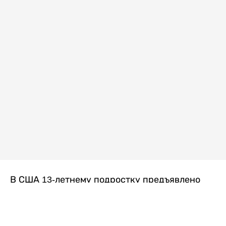
В США 13-летнему подростку предъявлено
обвинение в убийстве второй степени после
гибели его 14-летней сводной сестры. По
версии следствия, трагедия произошла