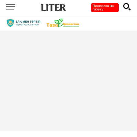
Подписка на
газету