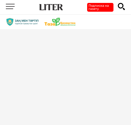
Подписка на
газету