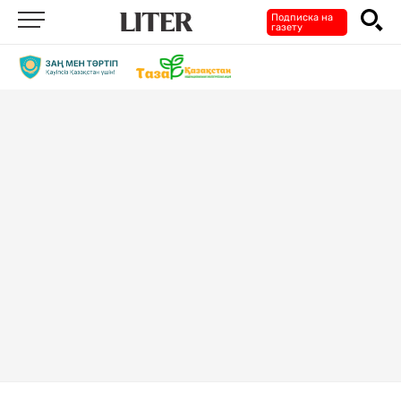
Подписка на
газету