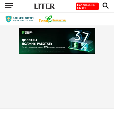
Подписка на
газету