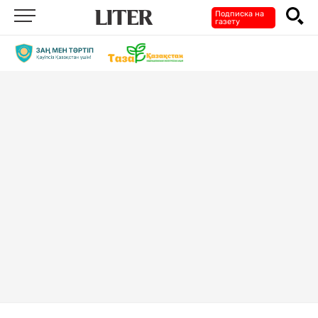
Подписка на
газету