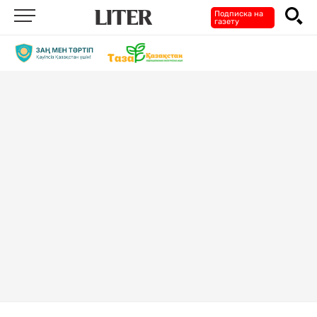
Подписка на
газету