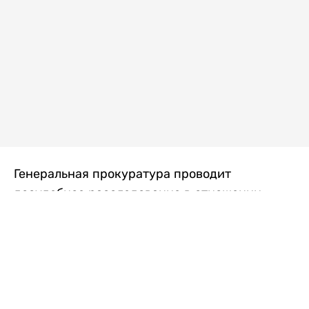
Генеральная прокуратура проводит
досудебное расследование в отношении
преступной группы, длительное время
занимавшейся экономической контрабандой
товаров из Китая в Казахстан, передает
Liter.kz
со ссылкой на Генпрокуратуру РК.
"Следствием установлено, что из 37