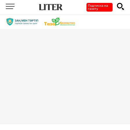
Подписка на
газету