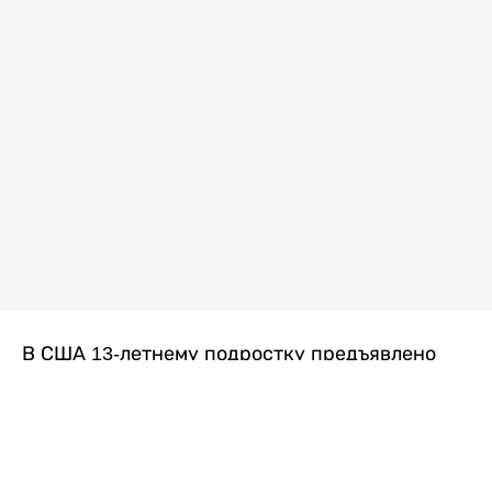
В США 13-летнему подростку предъявлено
обвинение в убийстве второй степени после
гибели его 14-летней сводной сестры. По
версии следствия, трагедия произошла
вскоре после ссоры между детьми, передает