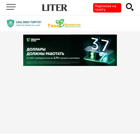
Подписка на
газету