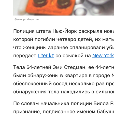
Фото: pixabay.com
Полиция штата Нью-Йорк раскрыла новы
которой погибли четверо детей, их мат
что женщины заранее спланировали убий
передает
Liter.kz
со ссылкой на
New York
Тела 64-летней Эми Стедман, ее 44-лет
были обнаружены в квартире в городе М
обеспокоенный сосед несколько раз пр
обнаружения тела находились в сильно
По словам начальника полиции Билла Р
признание, подписанное именем бабушки