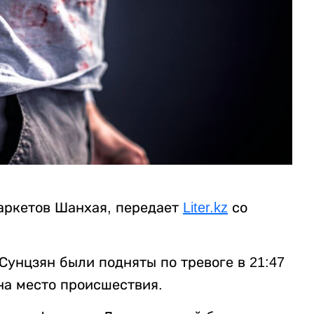
аркетов Шанхая, передает
Liter.kz
со
унцзян были подняты по тревоге в 21:47
на место происшествия.