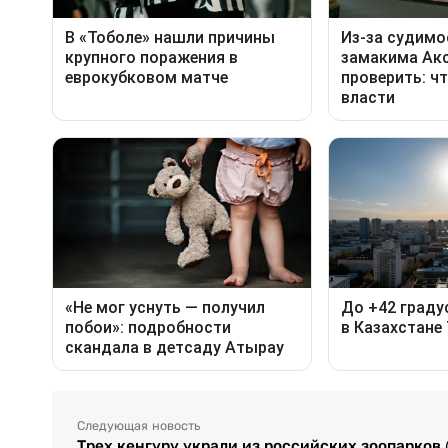
Следующая новость
Трех кенгуру украли из российских зоопарков