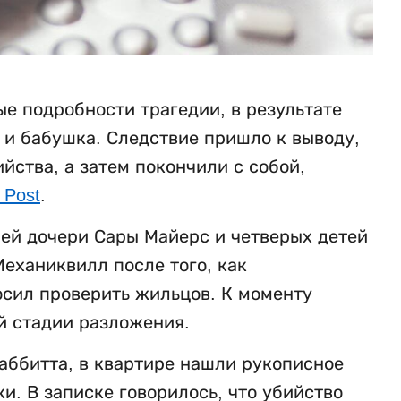
е подробности трагедии, в результате
ь и бабушка. Следствие пришло к выводу,
ства, а затем покончили с собой,
 Post
.
ней дочери Сары Майерс и четверых детей
еханиквилл после того, как
осил проверить жильцов. К моменту
й стадии разложения.
аббитта, в квартире нашли рукописное
. В записке говорилось, что убийство