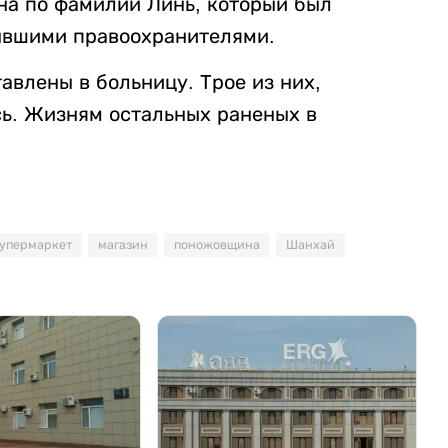
на по фамилии Линь, который был
ывшими правоохранителями.
влены в больницу. Трое из них,
сь. Жизням остальных раненых в
.
упермаркет
магазин
поножовщина
Шанхай