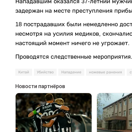
Нападавшим оказался 37-летний мужчи
задержан на месте преступления приб
18 пострадавших были немедленно доста
несмотря на усилия медиков, скончали
настоящий момент ничего не угрожает.
Проводятся следственные мероприятия
Китай
Убийство
Нападение
ножевые ранения
с