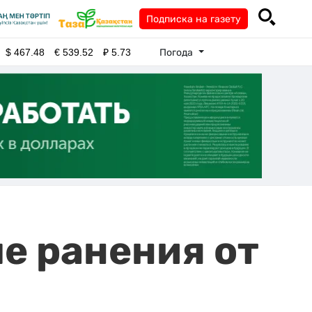
Подписка на газету
Погода
$
467.48
€
539.52
₽
5.73
е ранения от