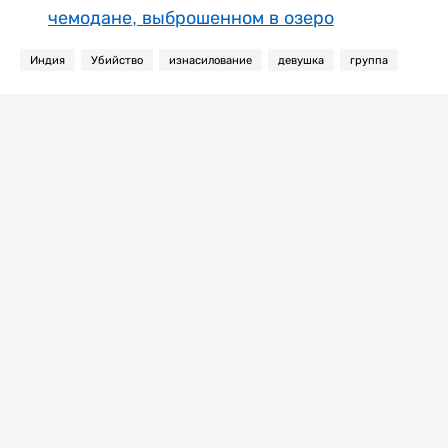
чемодане, выброшенном в озеро
Индия
Убийство
изнасилование
девушка
группа