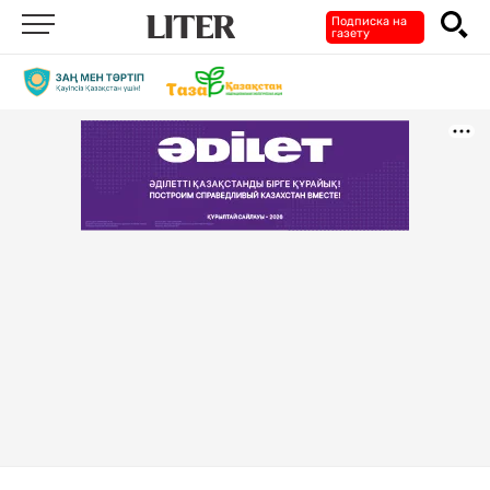
Подписка на
газету