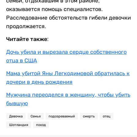
семьи, отдыхавшим в этом районе,
оказывается помощь специалистов.
Расследование обстоятельств гибели девочки
продолжается.
Читайте также:
Дочь убила и вырезала сердце собственного
отца в США
Мама убитой Яны Легкодимовой обратилась к
дочери в день рождения
Мужчина переоделся в женщину, чтобы убить
бывшую
Девочка
Семья
подозреваемый
смерть
отец
Шотландия
поход