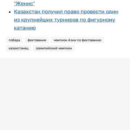
“Женис”
Казахстан получил право провести один
из крупнейших турниров по фигурному
катанию
победа
фехтование
чемпион Азии по фехтованию
казахстанец
олимпийский чемпион