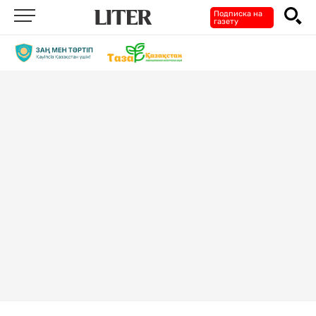
Подписка на
газету