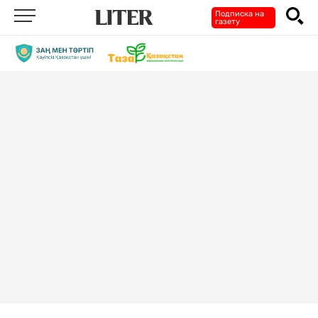
Подписка на
газету