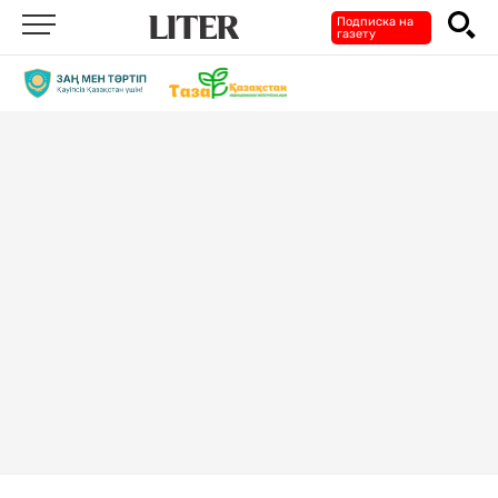
Подписка на
газету