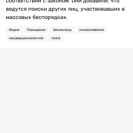
соответствии с законом. Они добавили, что
ведутся поиски других лиц, участвовавших в
массовых беспорядках.
Индия
Похищение
Школьница
изнасилование
несовершеннолетняя
толпа