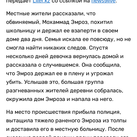
передает
Liter.kz
со ссылкой на
news9live
.
Местные жители рассказали, что
обвиняемый, Мохаммад Эмроз, похитил
школьницу и держал ее взаперти в своем
доме два дня. Семья искала ее повсюду, но не
смогла найти никаких следов. Спустя
несколько дней девочка вернулась домой и
рассказала о случившемся. Она сообщила,
что Эмроз держал ее в плену и угрожал
убить. Услышав это, большая группа
разгневанных жителей деревни собралась,
окружила дом Эмроза и напала на него.
На место происшествия прибыла полиция,
вытащила тяжело раненого Эмроза из толпы
и доставила его в местную больницу. После