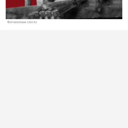
Фотоколлаж Liter.kz