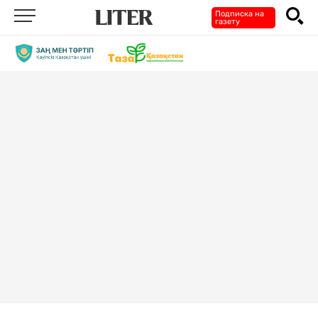
Подписка на
газету