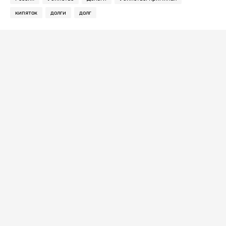
кипяток
долги
долг