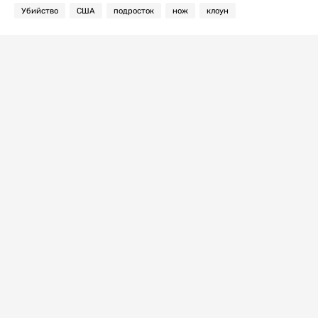
Убийство
США
подросток
нож
клоун