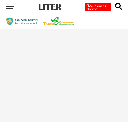
Подписка на
газету