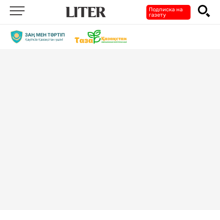
Подписка на
газету