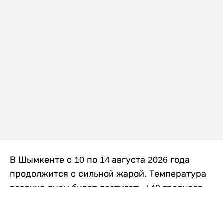
В Шымкенте с 10 по 14 августа 2026 года
продолжится с сильной жарой. Температура
воздуха днем будет достигать +40 градусов,
осадков не ожидается, передает
Liter.kz
со
ссылкой на
данные
Казгидромета.