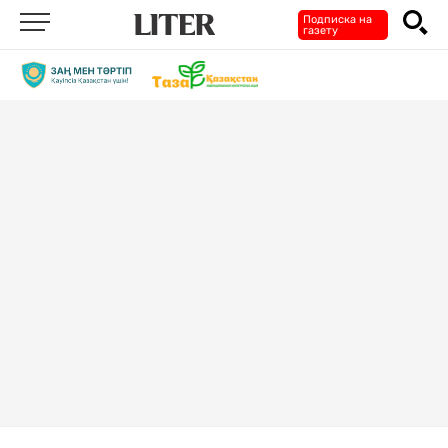
Подписка на
газету