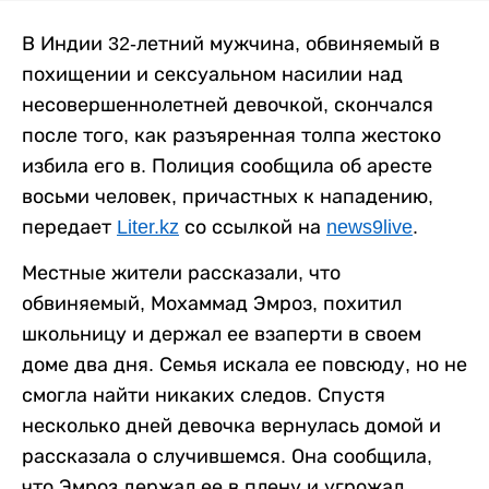
В Индии 32-летний мужчина, обвиняемый в
похищении и сексуальном насилии над
несовершеннолетней девочкой, скончался
после того, как разъяренная толпа жестоко
избила его в. Полиция сообщила об аресте
восьми человек, причастных к нападению,
передает
Liter.kz
со ссылкой на
news9live
.
Местные жители рассказали, что
обвиняемый, Мохаммад Эмроз, похитил
школьницу и держал ее взаперти в своем
доме два дня. Семья искала ее повсюду, но не
смогла найти никаких следов. Спустя
несколько дней девочка вернулась домой и
рассказала о случившемся. Она сообщила,
что Эмроз держал ее в плену и угрожал