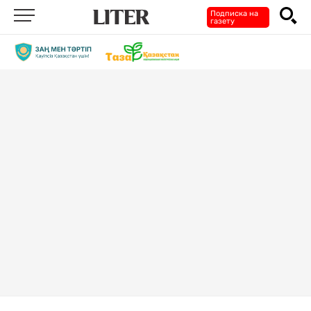
Подписка на
газету