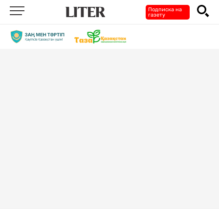
Подписка на
газету