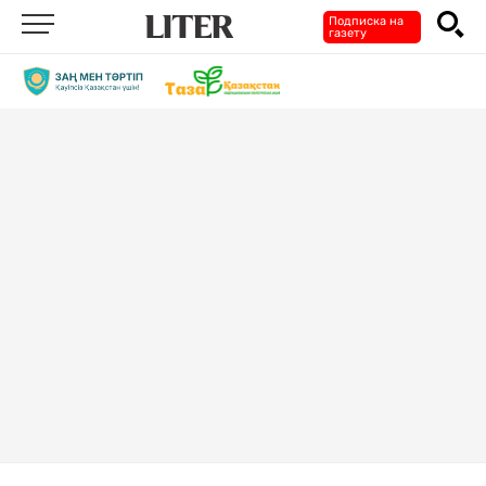
Подписка на
газету