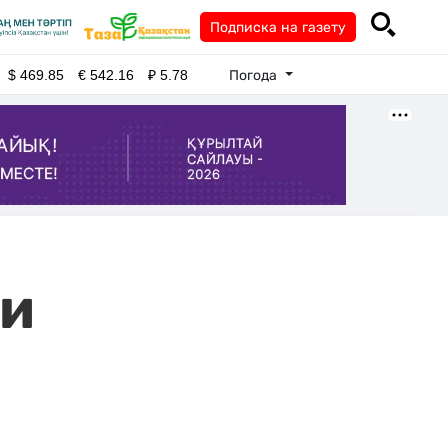
Подписка на газету
Погода
$
469.85
€
542.16
₽
5.78
ки