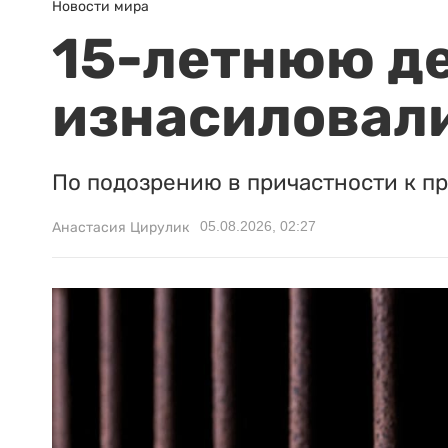
Новости мира
15-летнюю д
изнасиловали
По подозрению в причастности к п
05.08.2026, 02:27
Анастасия Цирулик