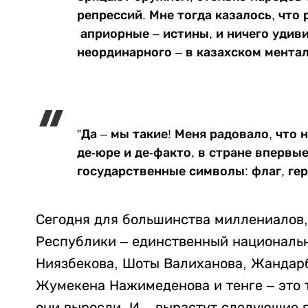
репрессий. Мне тогда казалось, что
априорные – истины, и ничего удиви
неординарного – в казахском ментал
”Да – мы такие! Меня радовало, что
де-юре и де-факто, в стране впервы
государственные символы: флаг, гер
Сегодня для большинства миллениалов, 
Республики – единственный националь
Ниязбекова, Шоты Валиханова, Жандар
Жумекена Нажимеденова и тенге – это т
они выросли. И – вырастут следующие 