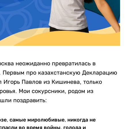
осква неожиданно превратилась в
. Первым про казахстанскую Декларацию
л Игорь Павлов из Кишинева, только
овья. Мои сокурсники, родом из
шли поздравить:
юзе, самые миролюбивые, никогда не
спасли во время войны, голода и