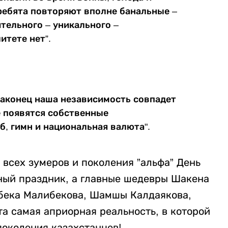
 ребята повторяют вполне банальные –
тельного – уникального –
итете нет”.
 наконец наша независимость совпадет
е появятся собственные
б, гимн и национальная валюта".
всех зумеров и поколения ”альфа” День
ный праздник, а главные шедевры Шакена
бека Малибекова, Шамшы Калдаякова,
а самая априорная реальность, в которой
поколения казахстанцев!