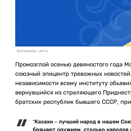
Фотоколлаж: Liter.kz
Промозглой осенью девяностого года М
союзный эпицентр тревожных новостей
независимости всему институту обьяви
вернувшийся из стреляющего Приднестр
братских республик бывшего СССР, при
”Казахи – лучший народ в нашем Со
бряцают оружием, столько народов 