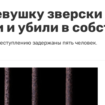
евушку зверски
 и убили в соб
реступлению задержаны пять человек.