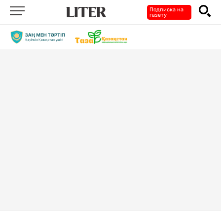
Подписка на
газету