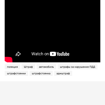
полиция
Штраф
автомобиль
штрафы за нарушение ПДД
штрафстоянки
штрафстоянка
адмштраф