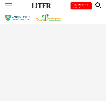
Подписка на
газету