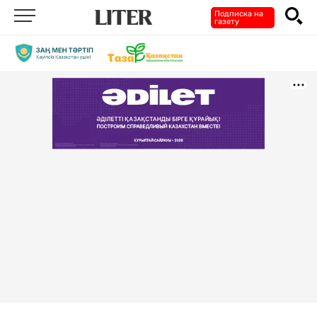
Подписка на
газету