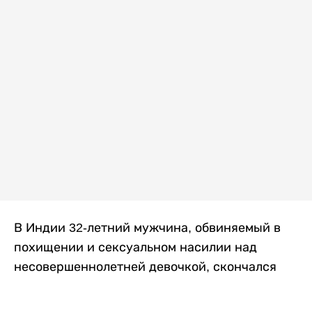
В Индии 32-летний мужчина, обвиняемый в
похищении и сексуальном насилии над
несовершеннолетней девочкой, скончался
после того, как разъяренная толпа жестоко
избила его в. Полиция сообщила об аресте