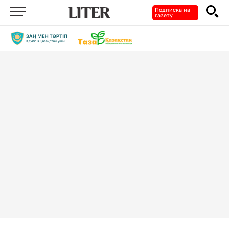
Подписка на
газету