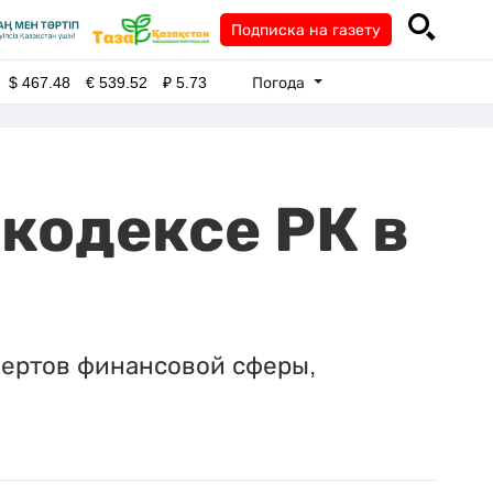
Подписка на газету
Погода
$
467.48
€
539.52
₽
5.73
кодексе РК в
спертов финансовой сферы,